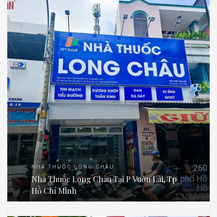
NHÀ THUỐC LONG CHÂU
.E
Nhà Thuốc Long Châu Tại P Vườn Lài, Tp
Hồ Chí Minh
́P