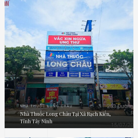
NHÀ THUỐC LONG CHÂU
Nhà Thuốc Long Châu Tại Xã Rạch Kiến,
Tỉnh Tây Ninh