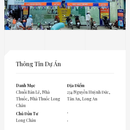
Thông Tin Dự Án
Danh Mục
Địa Điểm
Chuỗi Bán Lẻ
,
Nhà
234 Nguyễn Huỳnh Đức,
Thuốc
,
Nhà Thuốc Long
Tân An, Long An
Châu
.
Chủ Đầu Tư
.
Long Châu