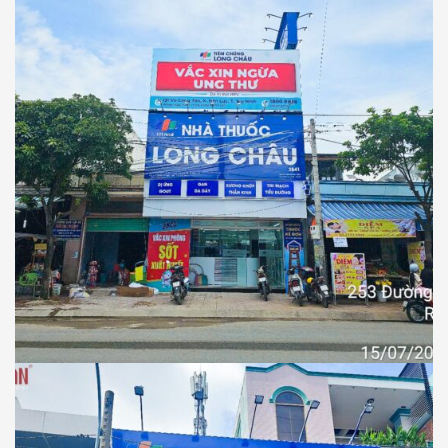
NHÀ THUỐC LONG CHÂU
Thiết Kế Thi Công Công Trình Nhà Thuốc
Long Châu Tại Xã Rạch Kiến, Tỉnh Tây
Ninh