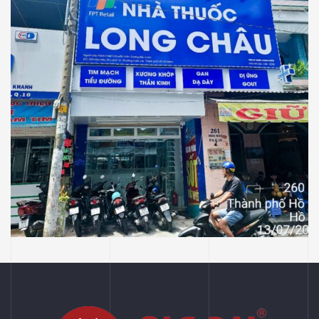
NHÀ THUỐC LONG CHÂU
Thiết Kế Thi Công Công Trình Nhà Thuốc
Long Châu Tại P Vườn Lài, Tp Hồ Chí Minh