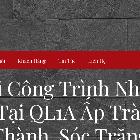
ời
Khách Hàng
Tin Tức
Liên Hệ
i Công Trình N
Tại QL1A Ấp Trà
Thành, Sóc Trăn