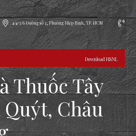
4/4/3/6 Đường số 3, Phường Hiệp Bình, TP. HCM
Download HSNL
hà Thuốc Tây
 Quýt, Châu
g