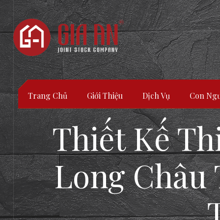
Trang Chủ
Giới Thiệu
Dịch Vụ
Con Ngư
Thiết Kế Th
Long Châu 
ATURE