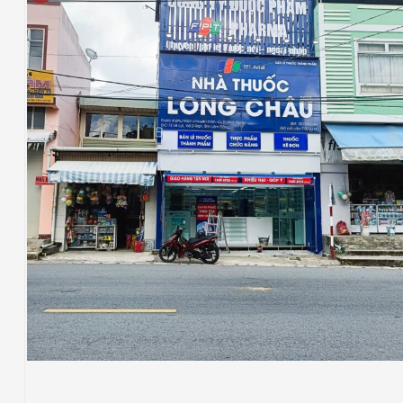
NHÀ THUỐC LONG CHÂU
Thiết Kế Thi Công Công Trình Nhà Thuốc
Long Châu Tại Xã D’Ran, Tỉnh Lâm Đồng