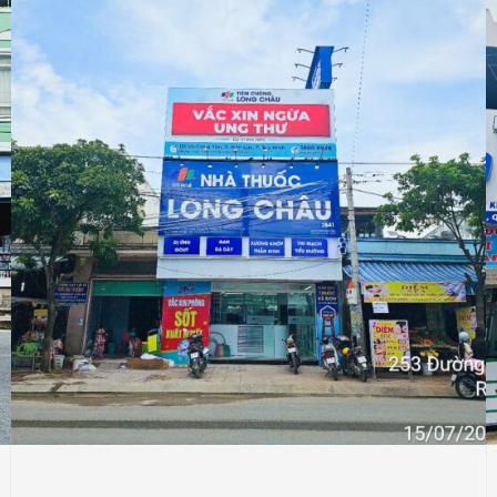
NHÀ THUỐC LONG CHÂU
Thiết Kế Thi Công Công Trình Nhà Thuốc
Long Châu Tại Xã Rạch Kiến, Tỉnh Tây Ninh