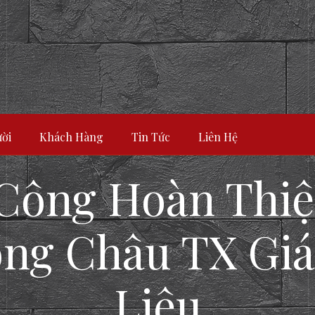
ời
Khách Hàng
Tin Tức
Liên Hệ
 Công Hoàn Thi
ng Châu TX Giá 
Liêu