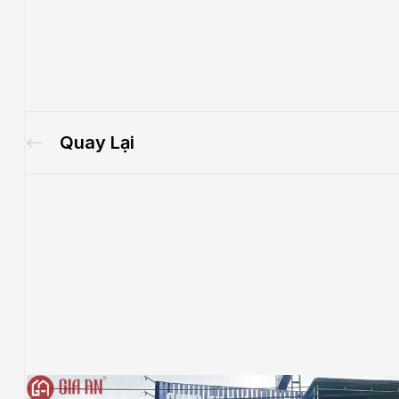
Quay Lại
.E
́P