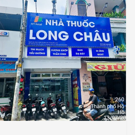
NHÀ THUỐC LONG CHÂU
Thiết Kế Thi Công Công Trình Nhà Thuốc
Long Châu Tại P Vườn Lài, Tp Hồ Chí Minh