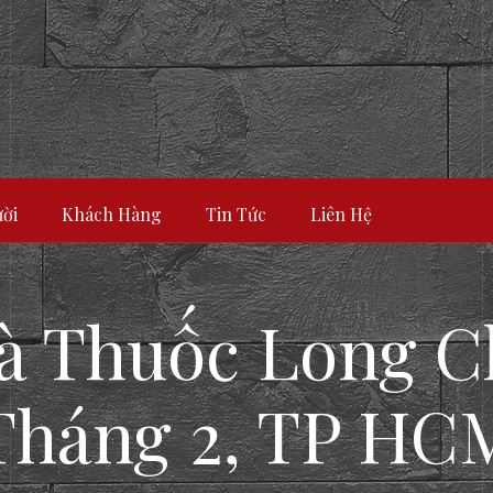
ời
Khách Hàng
Tin Tức
Liên Hệ
hà Thuốc Long C
Tháng 2, TP HC