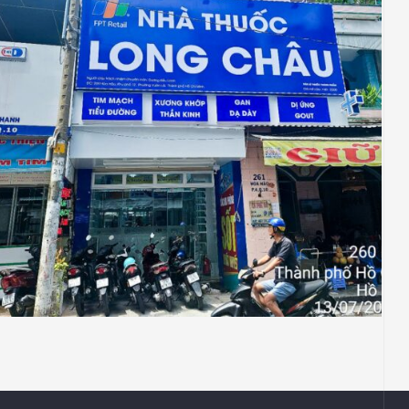
NHÀ THUỐC LONG CHÂU
Thiết Kế Thi Công Công Trình Nhà Thuốc
Long Châu Tại P Vườn Lài, Tp Hồ Chí Minh