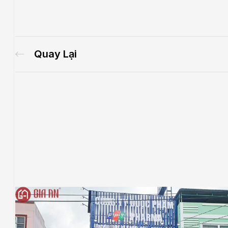
Quay Lại
.E
́P