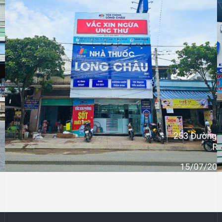
NHÀ THUỐC LONG CHÂU
Thiết Kế Thi Công Công Trình Nhà Thuốc
Long Châu Tại Xã Rạch Kiến, Tỉnh Tây Ninh