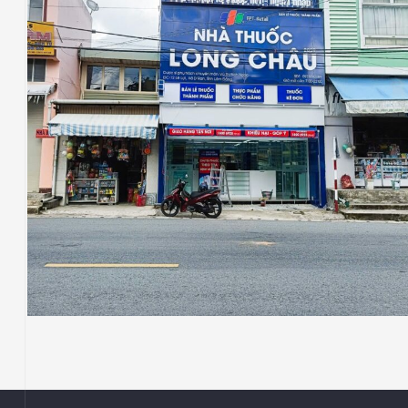
NHÀ THUỐC LONG CHÂU
Thiết Kế Thi Công Công Trình Nhà Thuốc
Long Châu Tại Xã D’Ran, Tỉnh Lâm Đồng