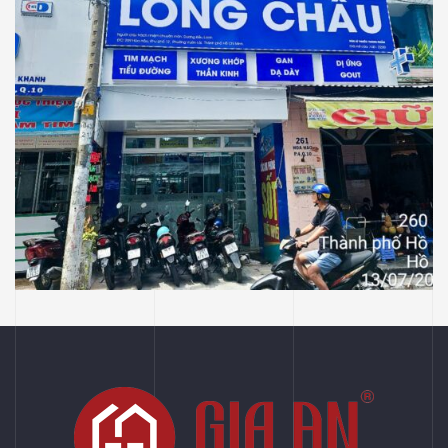
NHÀ THUỐC LONG CHÂU
Thiết Kế Thi Công Công Trình Nhà Thuốc
Long Châu Tại P Vườn Lài, Tp Hồ Chí Minh