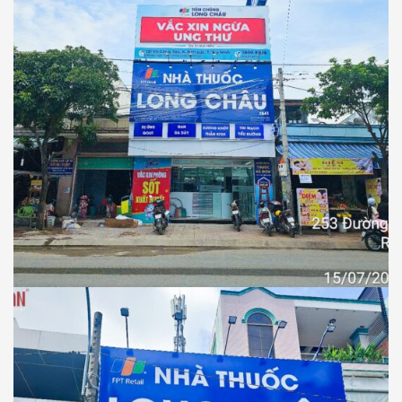
NHÀ THUỐC LONG CHÂU
Thiết Kế Thi Công Công Trình Nhà Thuốc
Long Châu Tại Xã Rạch Kiến, Tỉnh Tây
Ninh