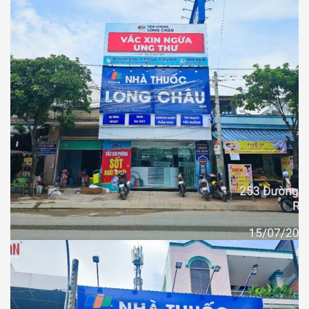
NHÀ THUỐC LONG CHÂU
Thiết Kế Thi Công Công Trình Nhà Thuốc
Long Châu Tại Xã Rạch Kiến, Tỉnh Tây
Ninh