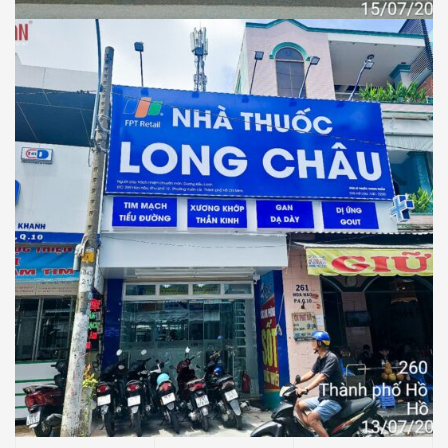
Thiết Kế Thi Công Công Trình Nhà Thuốc
Long Châu Tại Xã Rạch Kiến, Tỉnh Tây
Ninh
NHÀ THUỐC LONG CHÂU
Thiết Kế Thi Công Công Trình Nhà Thuốc