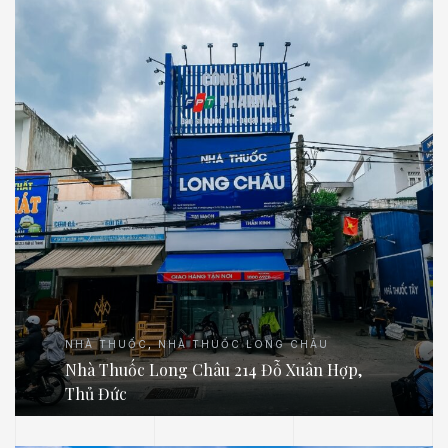
NHÀ THUỐC
,
NHÀ THUỐC LONG CHÂU
Nhà Thuốc Long Châu 214 Đỗ Xuân Hợp,
Thủ Đức