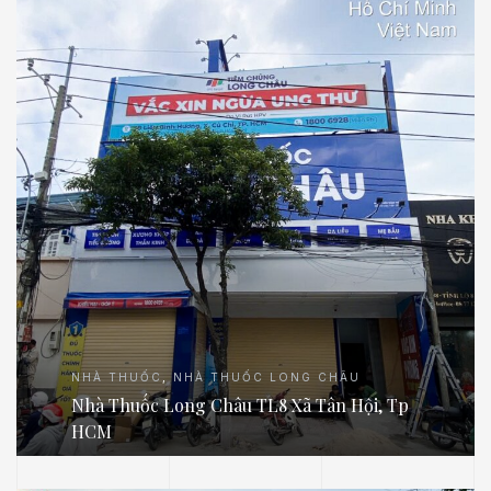
NHÀ THUỐC
,
NHÀ THUỐC LONG CHÂU
Nhà Thuốc Long Châu TL8 Xã Tân Hội, Tp
HCM