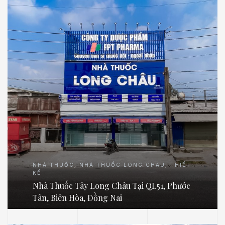
NHÀ THUỐC
,
NHÀ THUỐC LONG CHÂU
,
THIẾT
KẾ
Nhà Thuốc Tây Long Châu Tại QL51, Phước
Tân, Biên Hòa, Đồng Nai