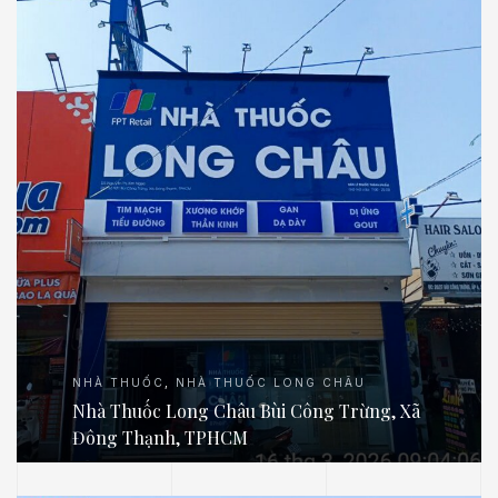
NHÀ THUỐC
,
NHÀ THUỐC LONG CHÂU
.E
Nhà Thuốc Long Châu Bùi Công Trừng, Xã
Đông Thạnh, TPHCM
́P