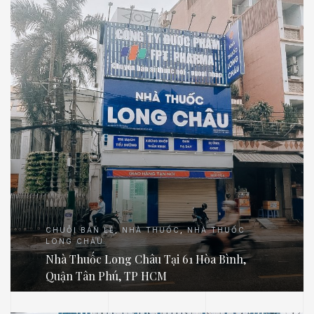
CHUỖI BÁN LẺ
,
NHÀ THUỐC
,
NHÀ THUỐC
LONG CHÂU
Nhà Thuốc Long Châu Tại 61 Hòa Bình,
Quận Tân Phú, TP HCM