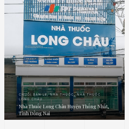
CHUỖI BÁN LẺ
,
NHÀ THUỐC
,
NHÀ THUỐC
LONG CHÂU
Nhà Thuốc Long Châu Huyện Thống Nhất,
Tỉnh Đồng Nai