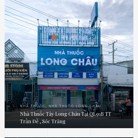
NHÀ THUỐC
,
NHÀ THUỐC LONG CHÂU
Nhà Thuốc Tây Long Châu Tại QL91B TT
Trần Đề , Sóc Trăng