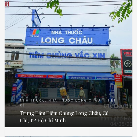
NHÀ THUỐC
,
NHÀ THUỐC LONG CHÂU
,
THIẾT
KẾ
Trung Tâm Tiêm Chủng Long Châu, Củ
Chi, TP Hồ Chí Minh