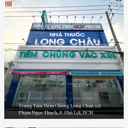
NHÀ THUỐC
,
NHÀ THUỐC LONG CHÂU
Trung Tâm Tiêm Chủng Long Châu 325
Phạm Ngọc Thạch, P. Phú Lợi, HCM