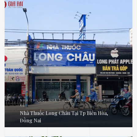
NHÀ THUỐC
,
NHÀ THUỐC LONG CHÂU
,
THIẾT
KẾ
Nhà Thuốc Long Châu Tại Tp Biên Hòa,
Đồng Nai