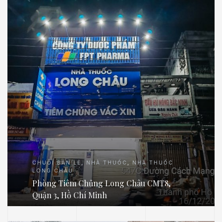
CHUỖI BÁN LẺ
,
NHÀ THUỐC
,
NHÀ THUỐC
LONG CHÂU
Phòng Tiêm Chủng Long Châu CMT8,
Quận 3, Hồ Chí Minh