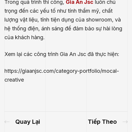
Trong quá trình thi công,
Gia An Jsc
luôn chú
trọng đến các yếu tố như tính thẩm mỹ, chất
lượng vật liệu, tính tiện dụng của showroom, và
hệ thống điện, ánh sáng để đảm bảo sự hài lòng
của khách hàng.
Xem lại các công trình Gia An Jsc đã thực hiện:
https://giaanjsc.com/category-portfolio/mocal-
creative
.E
́P
Quay Lại
Tiếp Theo