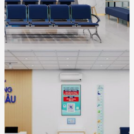
NHÀ THUỐC LONG CHÂU
THIẾT KẾ
Thiết Kế Phối Cảnh 3D Trung Tâm Tiêm
Chủng Long Châu , Chơn Thành, Bình
Phước