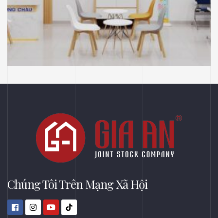
NHÀ THUỐC LONG CHÂU
THIẾT KẾ
Thiết Kế Phối Cảnh 3D Trung Tâm Tiêm
Chủng Long Châu , Tân Thuận Đông, Tp
Hồ Chí Minh
Chúng Tôi Trên Mạng Xã Hội