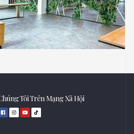
MOCAL CREATIVE
THIẾT KẾ
Thi Công Công Trình Showroom Đèn Công
Ty Mocal Creative (Tầng 03) – Thị Xã Bến
Cát, Bình Dương
Chúng Tôi Trên Mạng Xã Hội