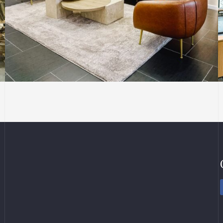
CĂN HỘ - OFFICE
MOCAL CREATIVE
THIẾT KẾ
Thiết Kế Và Thi Công Nội Thất Căn Hộ Mocal
Apartment, Thị Xã Bến Cát, Bình Dương