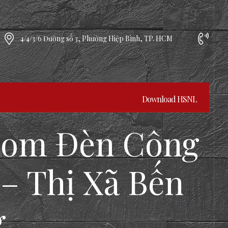
4/4/3/6 Đường số 3, Phường Hiệp Bình, TP. HCM
Download HSNL
oom Đèn Công
 – Thị Xã Bến
g