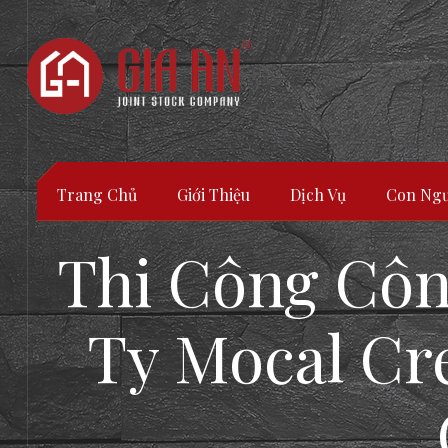
Trang Chủ
Giới Thiệu
Dịch Vụ
Con Ngư
Thi Công Cô
Ty Mocal Cre
ATURE