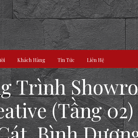
ời
Khách Hàng
Tin Tức
Liên Hệ
ng Trình Showr
ative (Tầng 02)
Cát, Bình Dươn