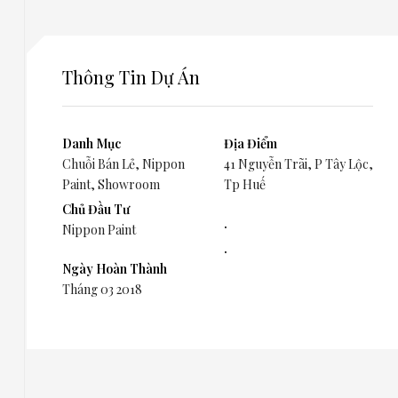
Thông Tin Dự Án
Danh Mục
Địa Điểm
Chuỗi Bán Lẻ
,
Nippon
41 Nguyễn Trãi, P Tây Lộc,
Paint
,
Showroom
Tp Huế
Chủ Đầu Tư
.
Nippon Paint
.
Ngày Hoàn Thành
Tháng 03 2018