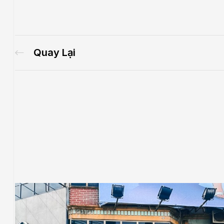
Quay Lại
.E
́P