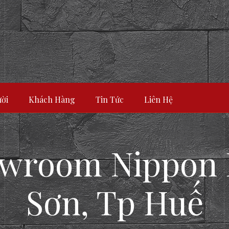
ời
Khách Hàng
Tin Tức
Liên Hệ
owroom Nippon 
Sơn, Tp Huế