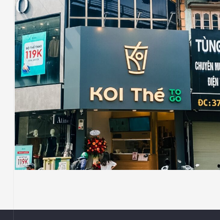
CHUỖI BÁN LẺ
CHUỖI FNB
COFFEE - TEA
KOI THÉ
Thi Công Công Trình KOI The Tại 377 Cầu
Giấy, Quận Cầu Giấy, Tp Hà Nội