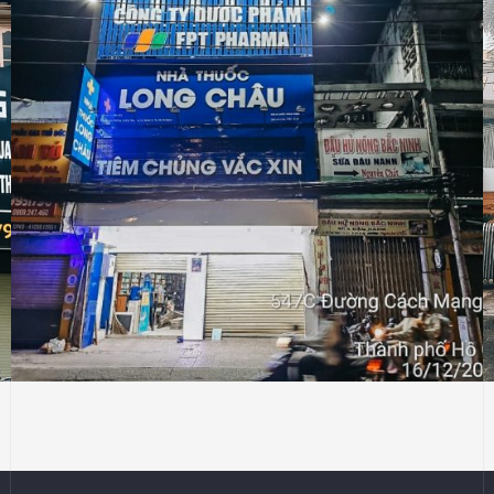
CHUỖI BÁN LẺ
NHÀ THUỐC
NHÀ THUỐC LONG CHÂU
Thiết Kế Thi Công Công Trình Phòng Tiêm
Chủng Long Châu CMT8, Quận 3, Hồ Chí
Minh