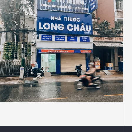
CHUỖI BÁN LẺ
NHÀ THUỐC
NHÀ THUỐC LONG CHÂU
Thiết Kế Thi Công Công Trình Nhà Thuốc
Long Châu Tại 61 Hòa Bình, Quận Tân Phú,
TP HCM