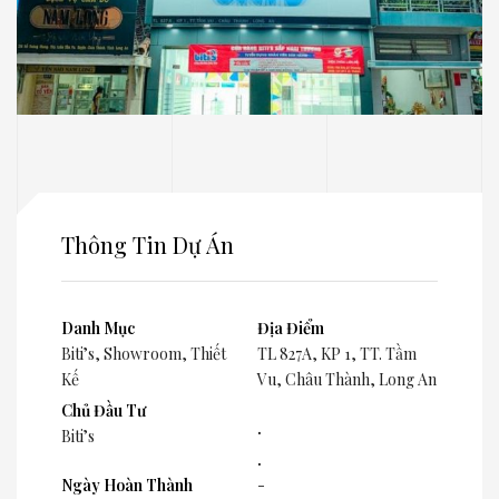
Thông Tin Dự Án
Danh Mục
Địa Điểm
Biti’s
,
Showroom
,
Thiết
TL 827A, KP 1, TT. Tầm
Kế
Vu, Châu Thành, Long An
Chủ Đầu Tư
.
Biti’s
.
Ngày Hoàn Thành
-