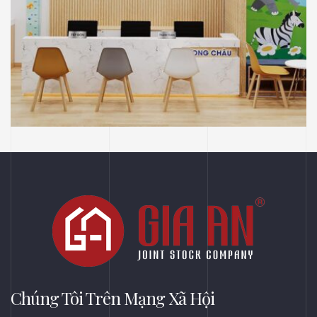
NHÀ THUỐC LONG CHÂU
THIẾT KẾ
Thiết Kế Phối Cảnh 3D Trung Tâm Tiêm
Chủng Long Châu, Thủ Dầu Một, Bình
Dương
Chúng Tôi Trên Mạng Xã Hội