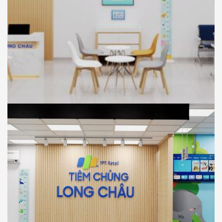
NHÀ THUỐC LONG CHÂU
THIẾT KẾ
Thiết Kế Phối Cảnh 3D Trung Tâm Tiêm
Chủng Long Châu , Tân Thuận Đông, Tp
Hồ Chí Minh