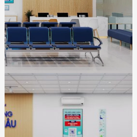
NHÀ THUỐC LONG CHÂU
THIẾT KẾ
Thiết Kế Phối Cảnh 3D Trung Tâm Tiêm
Chủng Long Châu , Chơn Thành, Bình
Phước