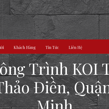
ời
Khách Hàng
Tin Tức
Liên Hệ
ông Trình KOI 
hảo Điền, Quận
Minh