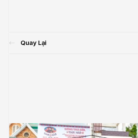
Quay Lại
.E
́P