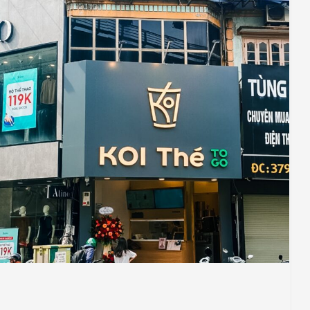
CHUỖI BÁN LẺ
CHUỖI FNB
COFFEE - TEA
KOI THÉ
Thi Công Công Trình KOI The Tại 377 Cầu
Giấy, Quận Cầu Giấy, Tp Hà Nội