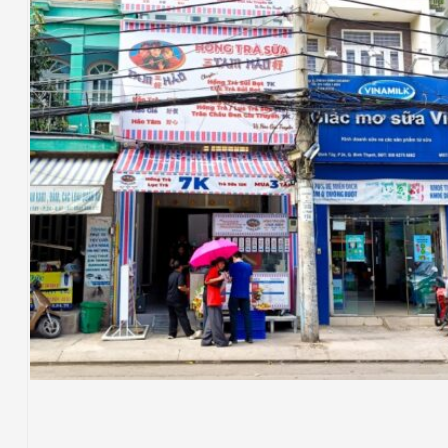
COFFEE - TEA
TAM HẢO
Thi Công Công Trình Quán Trà Sữa Tam
Hảo, 151 Bùi Đình Tuý, P Bình Thạnh, Tp Hồ
Chí Minh