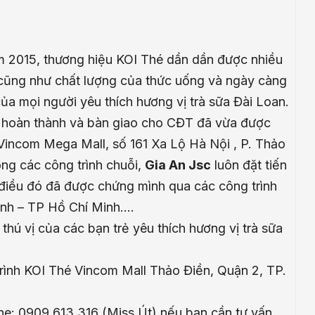
m 2015, thương hiệu KOI Thé dần dần được nhiều
cũng như chất lượng của thức uống và ngày càng
a mọi người yêu thích hương vị trà sữa Đài Loan.
 hoàn thành và bàn giao cho CĐT đã vừa được
Vincom Mega Mall, số 161 Xa Lộ Hà Nội , P. Thảo
ông các công trình chuỗi,
Gia An Jsc
luôn đặt tiến
, điều đó đã được chứng mình qua các
công trình
ình – TP Hồ Chí Minh….
hú vị của các bạn trẻ yêu thích hương vị trà sữa
ình KOI Thé Vincom Mall Thảo Điền, Quận 2, TP.
ine: 0909.613.316 (Miss Út) nếu bạn cần tư vấn.