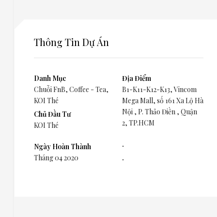
Thông Tin Dự Án
Danh Mục
Địa Điểm
Chuỗi FnB
,
Coffee - Tea
,
B1-K11-K12-K13, Vincom
KOI Thé
Mega Mall, số 161 Xa Lộ Hà
Nội , P. Thảo Điền , Quận
Chủ Đầu Tư
2, TP.HCM
KOI Thé
.
Ngày Hoàn Thành
Tháng 04 2020
.