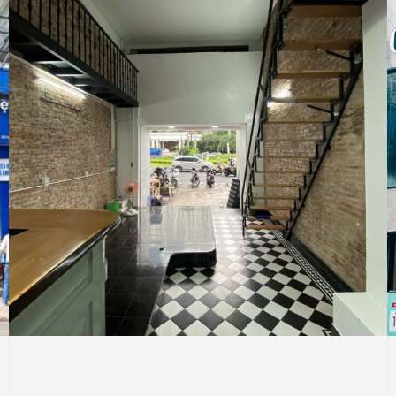
THI CÔNG
COFFEE - TEA
Thiết Kế Thi Công Nội Thất Công Trình Trà
Chanh Nhà Hát, Bến Nghé, Quận 1 TPHCM