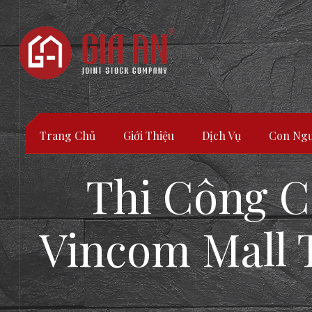
Trang Chủ
Giới Thiệu
Dịch Vụ
Con Ngư
Thi Công C
Vincom Mall T
ATURE