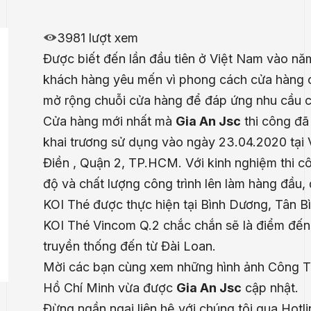
3981 lượt xem
Được biết đến lần đầu tiên ở Việt Nam vào nă
khách hàng yêu mến vì phong cách cửa hàng 
mở rộng chuỗi cửa hàng để đáp ứng nhu cầu củ
Cửa hàng mới nhất mà
Gia An Jsc
thi công đã
khai trương sử dụng vào ngày 23.04.2020 tại 
Điền , Quận 2, TP.HCM. Với kinh nghiệm thi c
độ và chất lượng công trình lên làm hàng đầu
KOI Thé được thực hiện
tại Bình Dương, Tân B
KOI Thé Vincom Q.2 chắc chắn sẽ là điểm đến t
truyền thống đến từ Đài Loan.
Mời các bạn cùng xem những hình ảnh Công Tr
Hồ Chí Minh vừa được
Gia An Jsc
cập nhật.
Đừng ngần ngại liên hệ với chúng tôi qua Hotl