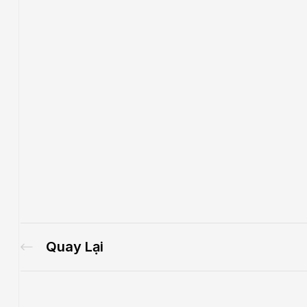
Quay Lại
.E
́P