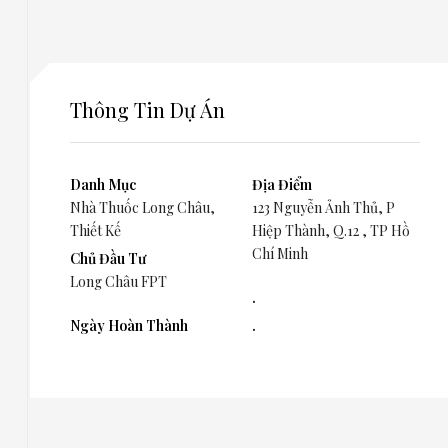
Thông Tin Dự Án
Danh Mục
Địa Điểm
Nhà Thuốc Long Châu
,
123 Nguyễn Ảnh Thủ, P
Thiết Kế
Hiệp Thành, Q.12 , TP Hồ
Chí Minh
Chủ Đầu Tư
Long Châu FPT
.
Ngày Hoàn Thành
.