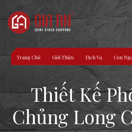
Trang Chủ
Giới Thiệu
Dịch Vụ
Con Ngư
Thiết Kế P
Chủng Long C
ATURE