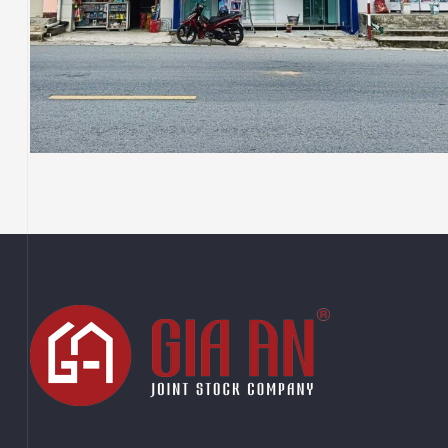
NHÀ THUỐC LONG CHÂU
Thiết Kế Thi Công Công Trình Nhà Thuốc
Long Châu Tại Xã D’Ran, Tỉnh Lâm Đồng