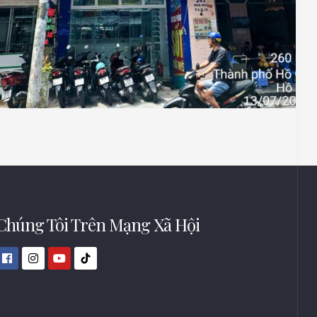
NHÀ THUỐC LONG CHÂU
Thiết Kế Thi Công Công Trình Nhà Thuốc
Long Châu Tại P Vườn Lài, Tp Hồ Chí Minh
Chúng Tôi Trên Mạng Xã Hội