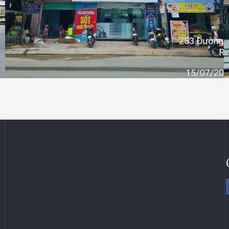
NHÀ THUỐC LONG CHÂU
Thiết Kế Thi Công Công Trình Nhà Thuốc
Long Châu Tại Xã Rạch Kiến, Tỉnh Tây Ninh