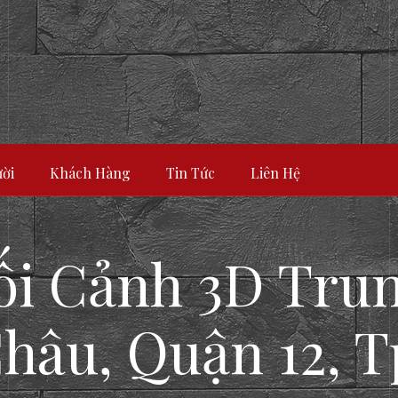
ời
Khách Hàng
Tin Tức
Liên Hệ
hối Cảnh 3D Tru
hâu, Quận 12, T