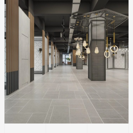
Công Ty Mocal Creative (Tầng 02) – Thị Xã
Bến Cát, Bình Dương
MOCAL CREATIVE
SHOWROOM
THIẾT KẾ
Phối Cảnh Thiết Kế Tầng 02 Showroom
Đèn Công Ty Mocal Creative – Thị Xã Bến