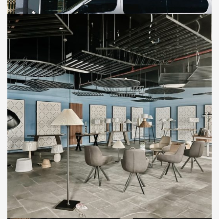
Thi Công Showroom Cửa Hàng Biti’s Tại
Trần Hưng Đạo, Thị xã Buôn Hồ, Tỉnh Đắk
Lắk
MOCAL CREATIVE
SHOWROOM
Thi Công Công Trình Showroom Đèn