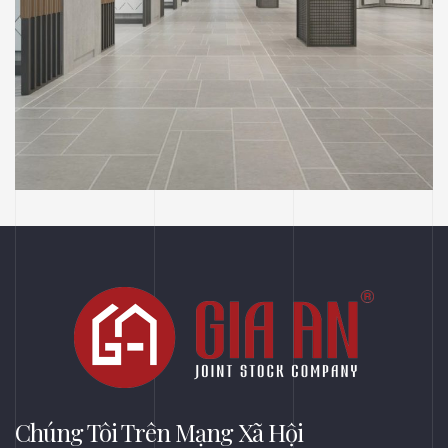
MOCAL CREATIVE
SHOWROOM
THIẾT KẾ
Phối Cảnh Thiết Kế Tầng 02 Showroom
Đèn Công Ty Mocal Creative – Thị Xã Bến
Cát, Bình Dương
Chúng Tôi Trên Mạng Xã Hội