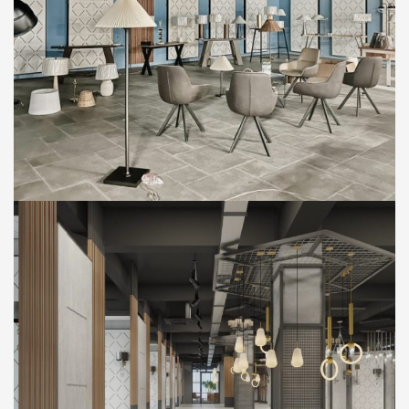
MOCAL CREATIVE
SHOWROOM
Thi Công Công Trình Showroom Đèn
Công Ty Mocal Creative (Tầng 02) – Thị Xã
Bến Cát, Bình Dương