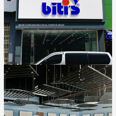
BITI’S
SHOWROOM
Thi Công Showroom Cửa Hàng Biti’s Tại
Trần Hưng Đạo, Thị xã Buôn Hồ, Tỉnh Đắk
Lắk