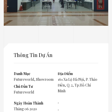
Thông Tin Dự Án
Danh Mục
Địa Điểm
Futureworld
,
Showroom
161 Xa Lộ Hà Nội, P. Thảo
Điền, Q. 2, Tp.Hồ Chí
Chủ Đầu Tư
Minh
Futureworld
.
Ngày Hoàn Thành
Tháng 06 2020
.