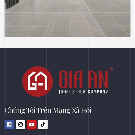
MOCAL CREATIVE
SHOWROOM
THIẾT KẾ
Phối Cảnh Thiết Kế Tầng 02 Showroom
Đèn Công Ty Mocal Creative – Thị Xã Bến
Cát, Bình Dương
Chúng Tôi Trên Mạng Xã Hội