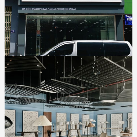
BITI’S
SHOWROOM
Thi Công Showroom Cửa Hàng Biti’s Tại
Trần Hưng Đạo, Thị xã Buôn Hồ, Tỉnh Đắk
Lắk