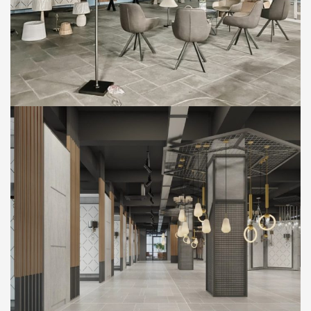
MOCAL CREATIVE
SHOWROOM
Thi Công Công Trình Showroom Đèn
Công Ty Mocal Creative (Tầng 02) – Thị Xã
Bến Cát, Bình Dương