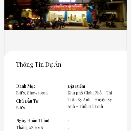
Thông Tin Dự Án
Danh Mục
Địa Điểm
Biti’s
,
Showroom
Khu phố Châu Phố – Thị
Trấn Kỳ Anh – Huyện Kỳ
Chủ Đầu Tư
Anh – Tỉnh Hà Tĩnh
Biti’s
.
Ngày Hoàn Thành
Tháng 08 2018
.