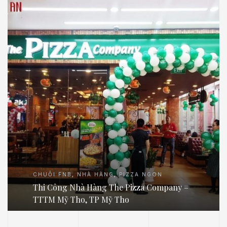
CHUỖI FNB
,
NHÀ HÀNG
,
PIZZA NGON
Thi Công Nhà Hàng The Pizza Company –
TTTM Mỹ Tho, TP Mỹ Tho