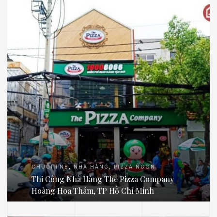
CHUỖI FNB
,
NHÀ HÀNG
,
PIZZA NGON
.E
Thi Công Nhà Hàng The Pizza Company
Hoàng Hoa Thám, TP Hồ Chí Minh
́P