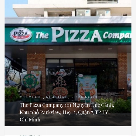
CHUỖI FNB
,
NHÀ HÀNG
,
PIZZA NGON
The Pizza Company 101 Nguyễn Đức Cảnh,
Khu phố Parkview, H19-2, Quận 7, TP Hồ
Chí Minh