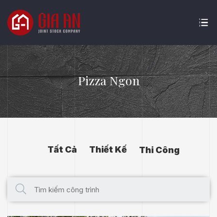
Pizza Ngon
Tất Cả
Thiết Kế
Thi Công
ATURE