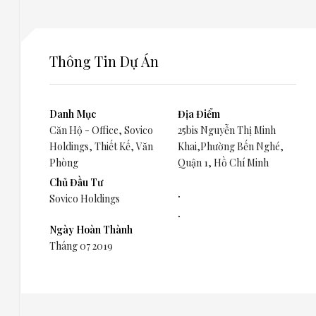
Thông Tin Dự Án
Danh Mục
Địa Điểm
Căn Hộ - Office
,
Sovico
25bis Nguyễn Thị Minh
Holdings
,
Thiết Kế
,
Văn
Khai,Phường Bến Nghé,
Phòng
Quận 1, Hồ Chí Minh
Chủ Đầu Tư
.
Sovico Holdings
.
Ngày Hoàn Thành
Tháng 07 2019