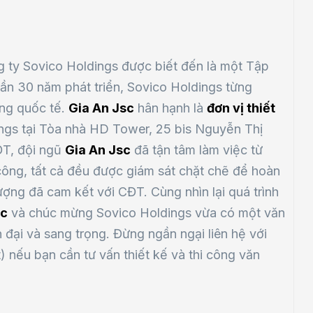
g ty Sovico Holdings được biết đến là một Tập
ần 30 năm phát triển, Sovico Holdings từng
ờng quốc tế.
Gia An Jsc
hân hạnh là
đơn vị thiết
ngs tại Tòa nhà HD Tower, 25 bis Nguyễn Thị
ĐT, đội ngũ
Gia An Jsc
đã tận tâm làm việc từ
 công, tất cả đều được giám sát chặt chẽ để hoàn
ợng đã cam kết với CĐT. Cùng nhìn lại quá trình
sc
và chúc mừng Sovico Holdings vừa có một văn
 đại và sang trọng. Đừng ngần ngại liên hệ với
) nếu bạn cần tư vấn thiết kế và thi công văn