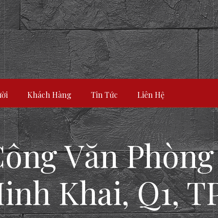
ời
Khách Hàng
Tin Tức
Liên Hệ
 Công Văn Phòng
inh Khai, Q1, T