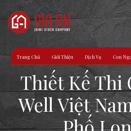
Trang Chủ
Giới Thiệu
Dịch Vụ
Con Ngư
Thiết Kế Thi
Well Việt Na
Phố Lon
ATURE