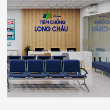
NHÀ THUỐC LONG CHÂU
THIẾT KẾ
Thiết Kế Phối Cảnh 3D Trung Tâm Tiêm
Chủng Long Châu , Chơn Thành, Bình
Phước