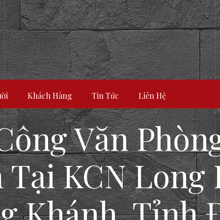
ời
Khách Hàng
Tin Tức
Liên Hệ
 Công Văn Phòn
m Tại KCN Long
g Khánh, Tỉnh 