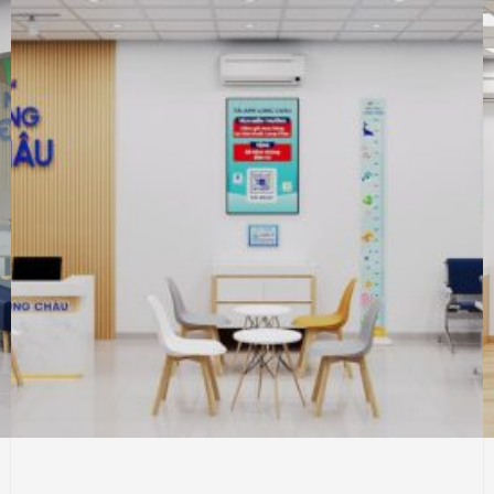
NHÀ THUỐC LONG CHÂU
THIẾT KẾ
Thiết Kế Phối Cảnh 3D Trung Tâm Tiêm
Chủng Long Châu , Tân Thuận Đông, Tp Hồ
Chí Minh