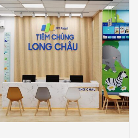
NHÀ THUỐC LONG CHÂU
THIẾT KẾ
Thiết Kế Phối Cảnh 3D Trung Tâm Tiêm
Chủng Long Châu, Thủ Dầu Một, Bình
Dương