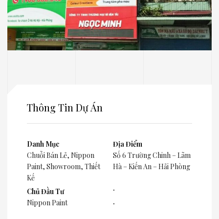
Thông Tin Dự Án
Danh Mục
Địa Điểm
Chuỗi Bán Lẻ
,
Nippon
Số 6 Trường Chinh – Lãm
Paint
,
Showroom
,
Thiết
Hà – Kiến An – Hải Phòng
Kế
.
Chủ Đầu Tư
.
Nippon Paint