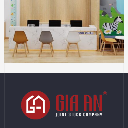
NHÀ THUỐC LONG CHÂU
THIẾT KẾ
Thiết Kế Phối Cảnh 3D Trung Tâm Tiêm
Chủng Long Châu, Thủ Dầu Một, Bình
Dương