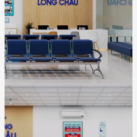
NHÀ THUỐC LONG CHÂU
THIẾT KẾ
Thiết Kế Phối Cảnh 3D Trung Tâm Tiêm
Chủng Long Châu , Chơn Thành, Bình
Phước