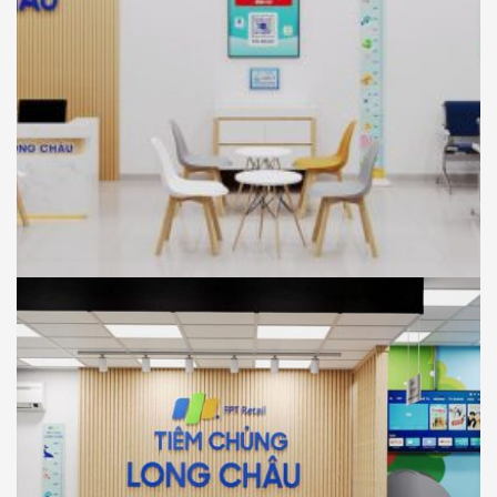
NHÀ THUỐC LONG CHÂU
THIẾT KẾ
Thiết Kế Phối Cảnh 3D Trung Tâm Tiêm
Chủng Long Châu , Tân Thuận Đông, Tp
Hồ Chí Minh