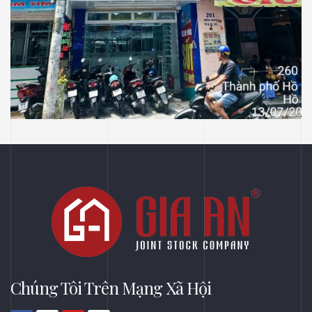
NHÀ THUỐC LONG CHÂU
Thiết Kế Thi Công Công Trình Nhà Thuốc
Long Châu Tại P Vườn Lài, Tp Hồ Chí Minh
Chúng Tôi Trên Mạng Xã Hội