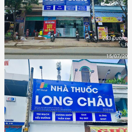
NHÀ THUỐC LONG CHÂU
Thiết Kế Thi Công Công Trình Nhà Thuốc
Long Châu Tại Xã Rạch Kiến, Tỉnh Tây
Ninh