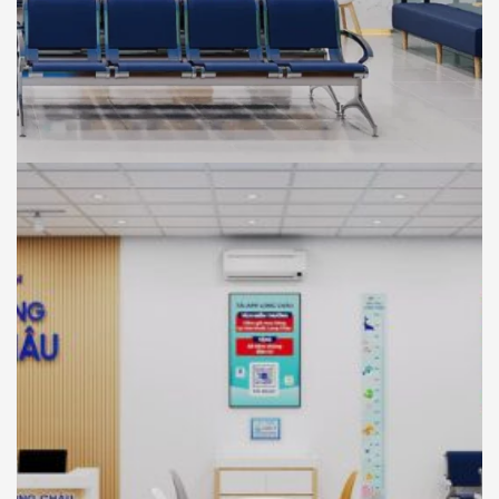
NHÀ THUỐC LONG CHÂU
THIẾT KẾ
Thiết Kế Phối Cảnh 3D Trung Tâm Tiêm
Chủng Long Châu , Chơn Thành, Bình
Phước