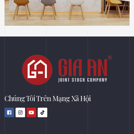
NHÀ THUỐC LONG CHÂU
THIẾT KẾ
Thiết Kế Phối Cảnh 3D Trung Tâm Tiêm
Chủng Long Châu, Thủ Dầu Một, Bình
Dương
Chúng Tôi Trên Mạng Xã Hội