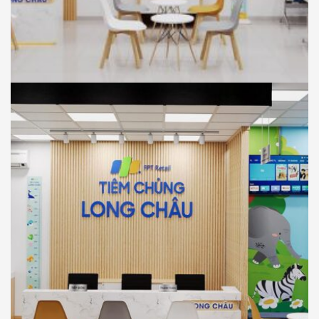
NHÀ THUỐC LONG CHÂU
THIẾT KẾ
Thiết Kế Phối Cảnh 3D Trung Tâm Tiêm
Chủng Long Châu , Tân Thuận Đông, Tp
Hồ Chí Minh