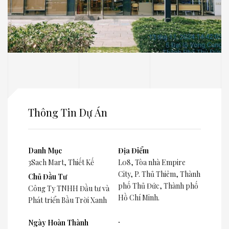
Thông Tin Dự Án
Danh Mục
Địa Điểm
3Sach Mart
,
Thiết Kế
L08, Tòa nhà Empire
City, P. Thủ Thiêm, Thành
Chủ Đầu Tư
phố Thủ Đức, Thành phố
Công Ty TNHH Đầu tư và
Hồ Chí Minh.
Phát triển Bầu Trời Xanh
.
Ngày Hoàn Thành