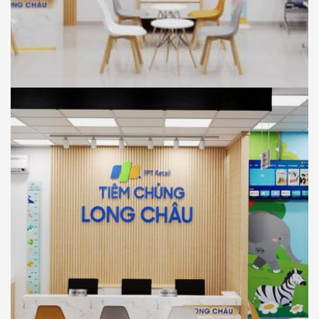
NHÀ THUỐC LONG CHÂU
THIẾT KẾ
Thiết Kế Phối Cảnh 3D Trung Tâm Tiêm
Chủng Long Châu , Tân Thuận Đông, Tp
Hồ Chí Minh