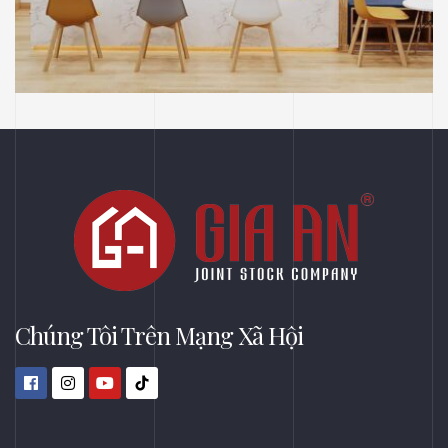
NHÀ THUỐC LONG CHÂU
THIẾT KẾ
Thiết Kế Phối Cảnh 3D Trung Tâm Tiêm
Chủng Long Châu, Thủ Dầu Một, Bình
Dương
Chúng Tôi Trên Mạng Xã Hội