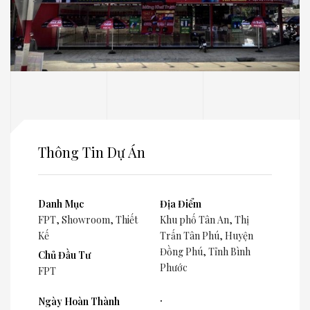
Thông Tin Dự Án
Danh Mục
Địa Điểm
FPT
,
Showroom
,
Thiết
Khu phố Tân An, Thị
Kế
Trấn Tân Phú, Huyện
Đồng Phú, Tỉnh Bình
Chủ Đầu Tư
Phước
FPT
.
Ngày Hoàn Thành