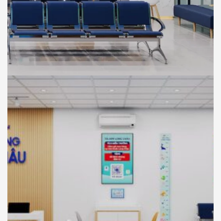
NHÀ THUỐC LONG CHÂU
THIẾT KẾ
Thiết Kế Phối Cảnh 3D Trung Tâm Tiêm
Chủng Long Châu , Chơn Thành, Bình
Phước