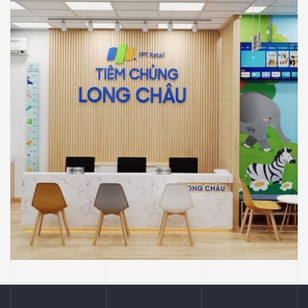
Hồ Chí Minh
NHÀ THUỐC LONG CHÂU
THIẾT KẾ
Thiết Kế Phối Cảnh 3D Trung Tâm Tiêm
Chủng Long Châu, Thủ Dầu Một, Bình
Dương