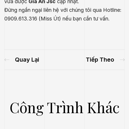
vừa được
Gia An Jsc
cập nhật.
Đừng ngần ngại liên hệ với chúng tôi qua Hotline:
0909.613.316 (Miss Út) nếu bạn cần tư vấn.
Quay Lại
Tiếp Theo
Công Trình Khác
.E
́P