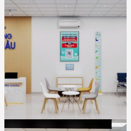
Chủng Long Châu , Chơn Thành, Bình
Phước
NHÀ THUỐC LONG CHÂU
THIẾT KẾ
Thiết Kế Phối Cảnh 3D Trung Tâm Tiêm
Chủng Long Châu , Tân Thuận Đông, Tp