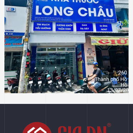
NHÀ THUỐC LONG CHÂU
Thiết Kế Thi Công Công Trình Nhà Thuốc
Long Châu Tại P Vườn Lài, Tp Hồ Chí Minh