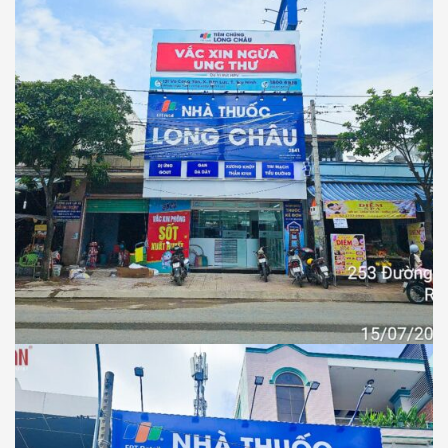
NHÀ THUỐC LONG CHÂU
Thiết Kế Thi Công Công Trình Nhà Thuốc
Long Châu Tại Xã Rạch Kiến, Tỉnh Tây
Ninh