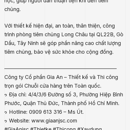
học, giúp người dân thuận tiện khi đến tiêm
chủng.
Với thiết kế hiện đại, an toàn, thân thiện, công
trình phòng tiêm chủng Long Châu tại QL22B, Gò
Dầu, Tây Ninh sẽ góp phần nâng cao chất lượng
tiêm chủng, bảo vệ sức khỏe cho cộng đồng.
—————————————————————–
Công ty Cổ phần Gia An – Thiết kế và Thi công
trọn gói Chuỗi cửa hàng trên Toàn quốc.
Địa chỉ: 4/4/3/6 Đường số 3, Phường Hiệp Bình
Phước, Quận Thủ Đức, Thành phố Hồ Chí Minh.
.E
Hotline: 0909 613 316 – Ms Út.
́P
Website:
www.giaanjsc.com
#GiaAnjsc
#Thietke
#Thicong
#Xaydung