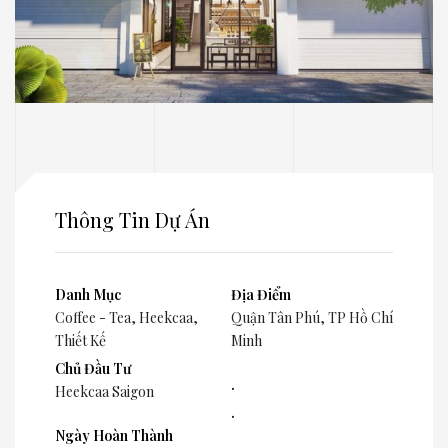
Thông Tin Dự Án
Danh Mục
Địa Điểm
Coffee - Tea
,
Heekcaa
,
Quận Tân Phú, TP Hồ Chí
Thiết Kế
Minh
Chủ Đầu Tư
.
Heekcaa Saigon
.
Ngày Hoàn Thành