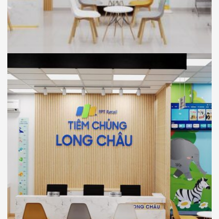
NHÀ THUỐC LONG CHÂU
THIẾT KẾ
Thiết Kế Phối Cảnh 3D Trung Tâm Tiêm
Chủng Long Châu , Tân Thuận Đông, Tp
Hồ Chí Minh
NHÀ THUỐC LONG CHÂU
THIẾT KẾ