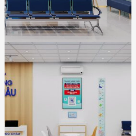
NHÀ THUỐC LONG CHÂU
THIẾT KẾ
Thiết Kế Phối Cảnh 3D Trung Tâm Tiêm
Chủng Long Châu , Chơn Thành, Bình
Phước