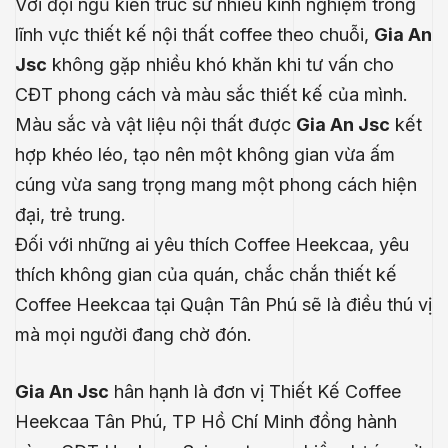
Với đội ngũ kiến trúc sư nhiều kinh nghiệm trong
lĩnh vực
thiết kế nội thất coffee theo chuỗi
,
Gia An
Jsc
không gặp nhiều khó khăn khi tư vấn cho
CĐT phong cách và màu sắc thiết kế của mình.
Màu sắc và vật liệu nội thất được
Gia An Jsc
kết
hợp khéo léo, tạo nên một không gian vừa ấm
cúng vừa sang trọng mang một phong cách hiện
đại, trẻ trung.
Đối với những ai yêu thích Coffee Heekcaa, yêu
thích không gian của quán, chắc chắn
thiết kế
Coffee Heekcaa
tại Quận Tân Phú sẽ là điều thú vị
mà mọi người đang chờ đón.
.E
Gia An Jsc
hân hạnh là đơn vị Thiết Kế Coffee
́P
Heekcaa Tân Phú, TP Hồ Chí Minh đồng hành