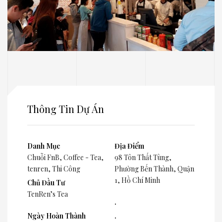
Thông Tin Dự Án
Danh Mục
Địa Điểm
Chuỗi FnB
,
Coffee - Tea
,
98 Tôn Thất Tùng,
tenren
,
Thi Công
Phường Bến Thành, Quận
1, Hồ Chí Minh
Chủ Đầu Tư
TenRen’s Tea
.
Ngày Hoàn Thành
.