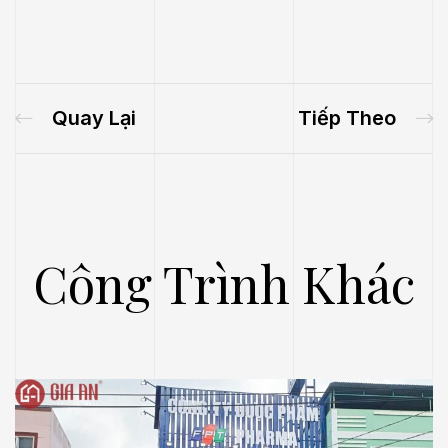
Quay Lại
Tiếp Theo
Công Trình Khác
.E
́P