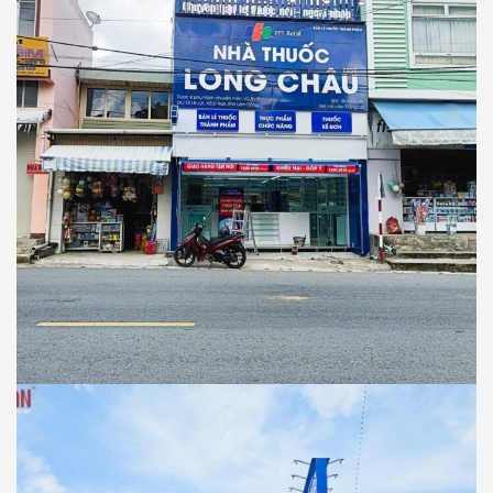
NHÀ THUỐC LONG CHÂU
Thiết Kế Thi Công Công Trình Nhà Thuốc
Long Châu Tại Xã D’Ran, Tỉnh Lâm Đồng