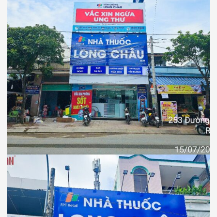
NHÀ THUỐC LONG CHÂU
Thiết Kế Thi Công Công Trình Nhà Thuốc
Long Châu Tại Xã Rạch Kiến, Tỉnh Tây
Ninh