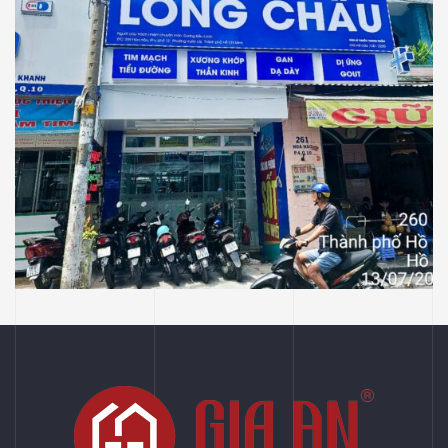
NHÀ THUỐC LONG CHÂU
Thiết Kế Thi Công Công Trình Nhà Thuốc
Long Châu Tại P Vườn Lài, Tp Hồ Chí Minh