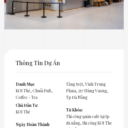
Thông Tin Dự Án
Danh Mục
Tầng trệt, Vĩnh Trung
KOI Thé
,
Chuỗi FnB
,
Plaza, 257 Hùng Vương,
Coffee - Tea
Tp Đà Nẵng
Chủ Đầu Tư
Từ Khóa:
KOI Thé
Thi công quán cafe tại tp
đà nẵng, thi công KOI The
Ngày Hoàn Thành