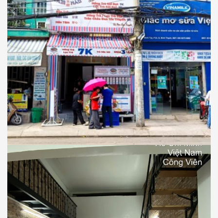
COFFEE - TEA
TAM HẢO
Thi Công Công Trình Quán Trà Sữa Tam
Hảo, 151 Bùi Đình Tuý, P Bình Thạnh, Tp Hồ
Chí Minh