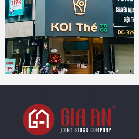
CHUỖI BÁN LẺ
CHUỖI FNB
COFFEE - TEA
KOI THÉ
Thi Công Công Trình KOI The Tại 377 Cầu
Giấy, Quận Cầu Giấy, Tp Hà Nội