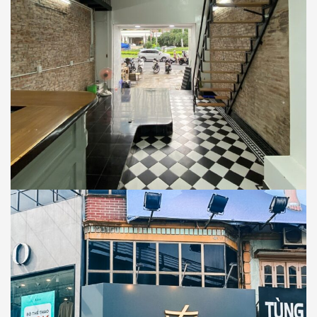
THI CÔNG
COFFEE - TEA
Thiết Kế Thi Công Nội Thất Công Trình
Trà Chanh Nhà Hát, Bến Nghé, Quận 1
TPHCM