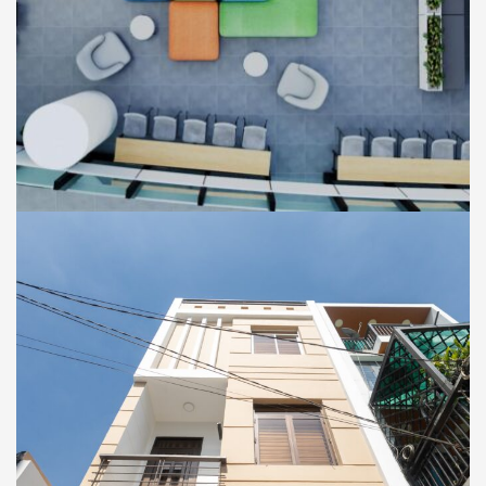
THIẾT KẾ
VĂN PHÒNG
Thiết Kế Phối Cảnh 3D Văn Phòng FPT
Retail Tại Toà Nhà 678 Tower, Quận 7, Tp Hồ
Chí Minh