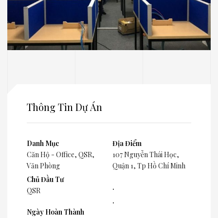
Thông Tin Dự Án
Danh Mục
Địa Điểm
Căn Hộ - Office
,
QSR
,
107 Nguyễn Thái Học,
Văn Phòng
Quận 1, Tp Hồ Chí Minh
Chủ Đầu Tư
.
QSR
.
Ngày Hoàn Thành