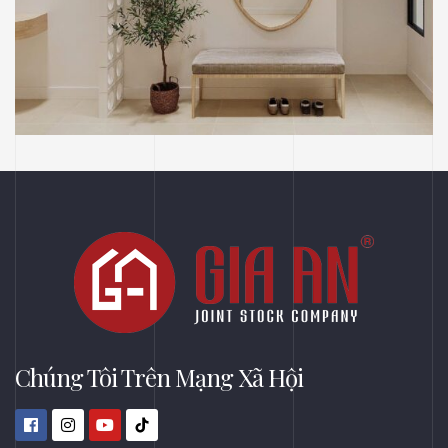
CĂN HỘ - OFFICE
CĂN HỘ DỊCH VỤ 674
THIẾT KẾ
Công Trình Thiết Kế Căn Hộ Dịch Vụ 674,
Phường Tây Thạnh, TP Hồ Chí Minh
Chúng Tôi Trên Mạng Xã Hội