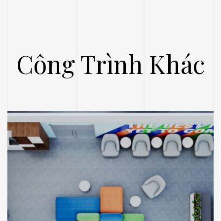
Công Trình Khác
.E
́P