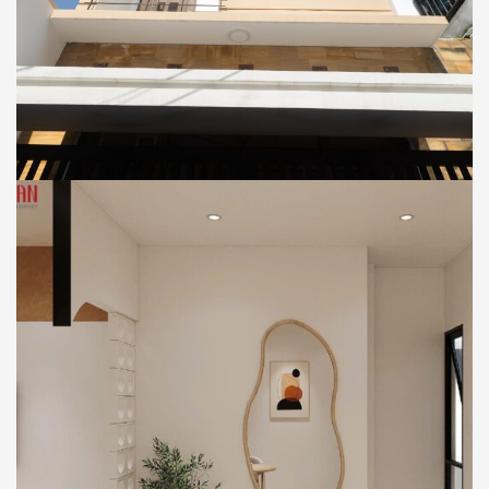
CĂN HỘ - OFFICE
CĂN HỘ DỊCH VỤ 674
THI CÔNG
Thi Công Nội Thất Công Trình Căn Hộ
Dịch Vụ 674, Phường Tây Thạnh, TP.HCM