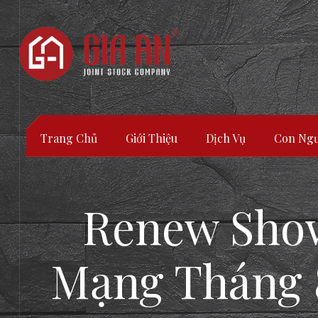
Trang Chủ
Giới Thiệu
Dịch Vụ
Con Ngư
Renew Sho
Mạng Tháng 8,
ATURE