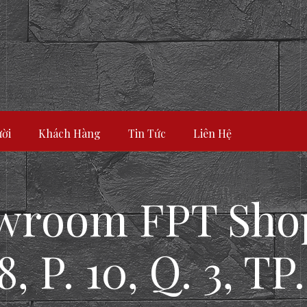
ời
Khách Hàng
Tin Tức
Liên Hệ
wroom FPT Shop
 P. 10, Q. 3, T