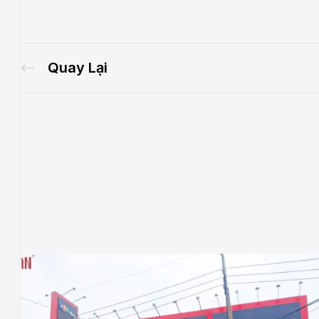
Quay Lại
.E
́P