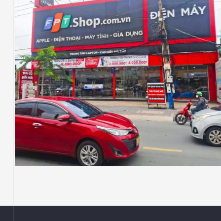
FPT
Thiết Kế Thi Công Mở Rộng Showroom FPT
Shop P. An Phú, Tp Hồ Chí Minh