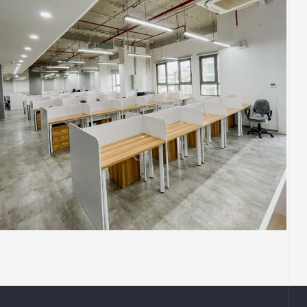
THIẾT KẾ
FPT
VĂN PHÒNG
Thiết Kế Thi Công Công Trình Văn Phòng
FPT Retail 250m2 Tại Tầng 03 Bùi Văn Ba,
Quận 7, Tp Hồ Chí Minh