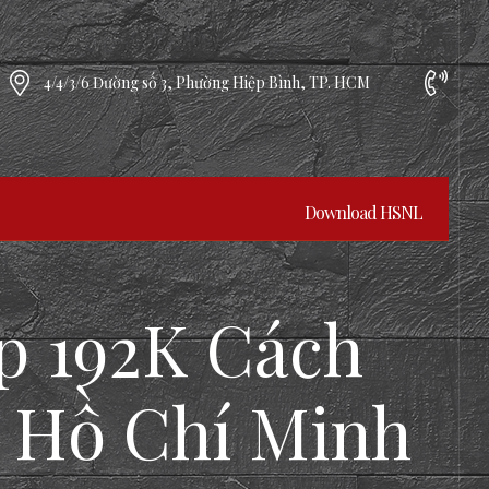
4/4/3/6 Đường số 3, Phường Hiệp Bình, TP. HCM
Download HSNL
 192K Cách
P. Hồ Chí Minh