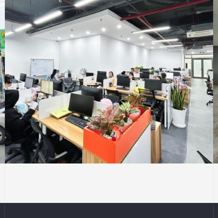
FPT
VĂN PHÒNG
Thiết Kế Thi Công Văn Phòng Ecom FPT
Retail Tầng 2 – 210 Bùi Văn Ba, Quận 7, Tp Hồ
Chí Minh