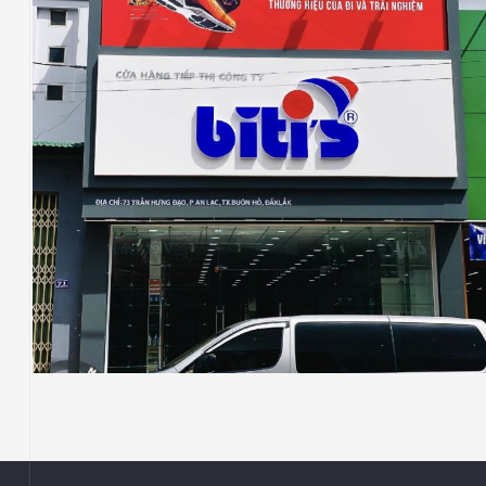
BITI’S
SHOWROOM
Thi Công Showroom Cửa Hàng Biti’s Tại
Trần Hưng Đạo, Thị xã Buôn Hồ, Tỉnh Đắk
Lắk