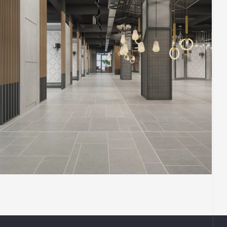
MOCAL CREATIVE
SHOWROOM
THIẾT KẾ
Phối Cảnh Thiết Kế Tầng 02 Showroom Đèn
Công Ty Mocal Creative – Thị Xã Bến Cát,
Bình Dương