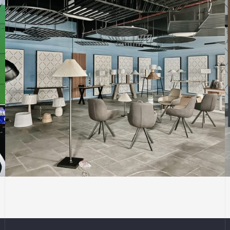
MOCAL CREATIVE
SHOWROOM
Thi Công Công Trình Showroom Đèn Công
Ty Mocal Creative (Tầng 02) – Thị Xã Bến
Cát, Bình Dương