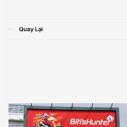
Quay Lại
.E
́P