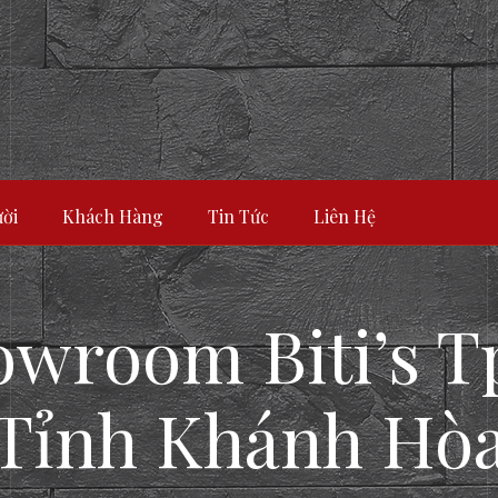
ời
Khách Hàng
Tin Tức
Liên Hệ
owroom Biti’s 
Tỉnh Khánh Hò